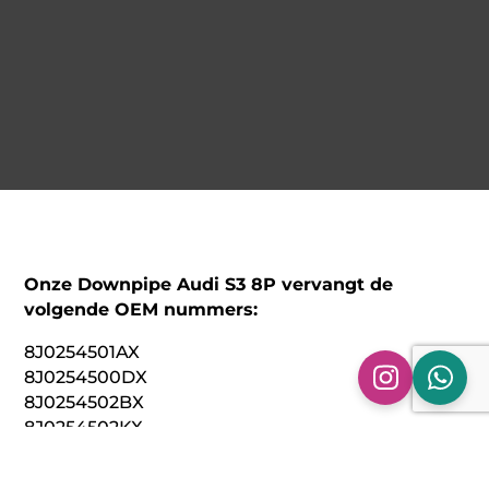
Onze Downpipe Audi S3 8P vervangt de
volgende OEM nummers:
8J0254501AX
8J0254500DX
8J0254502BX
8J0254502KX
1K0254508NX
1K0254507MX