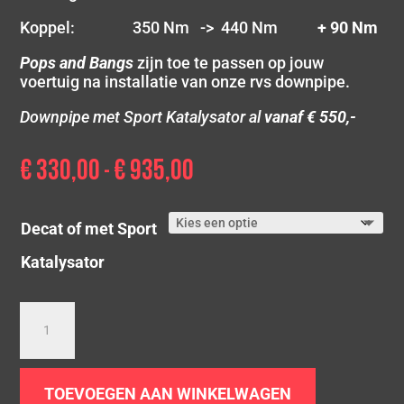
Koppel: 350 Nm -> 440 Nm
+ 90 Nm
Pops and Bangs
zijn toe te passen op jouw
voertuig na installatie van onze rvs downpipe.
Downpipe met Sport Katalysator al
vanaf € 550,-
€
330,00
€
935,00
Prijsklasse:
-
€ 330,00
tot
Decat of met Sport
€ 935,00
Katalysator
Downpipe
Audi
S3
8P
TOEVOEGEN AAN WINKELWAGEN
|