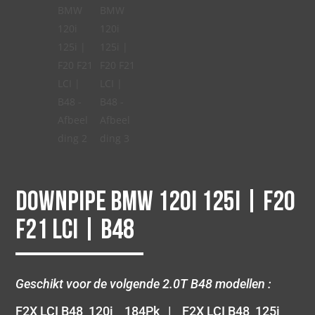
Downpipe BMW 120i 125i | F20
F21 LCI | B48
Geschikt voor de volgende 2.0T B48 modellen :
F2X LCI B48 120i 184Pk | F2X LCI B48 125i