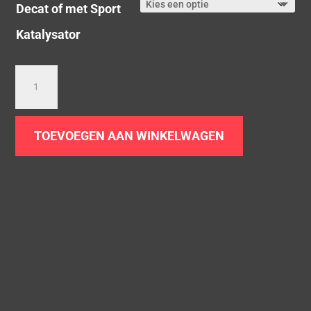
Decat of met Sport
€ 605,00
Katalysator
Downpipe
BMW
120i
125i
TOEVOEGEN AAN WINKELWAGEN
|
F20
F21
LCI
|
B48
aantal