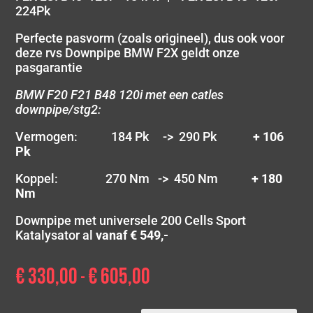
224Pk
Perfecte pasvorm (zoals origineel), dus ook voor
deze rvs Downpipe BMW F2X geldt onze
pasgarantie
BMW F20 F21 B48 120i met een catles
downpipe/stg2:
Vermogen: 184 Pk -> 290 Pk
+ 106
Pk
Koppel: 270 Nm -> 450 Nm
+ 180
Nm
Downpipe met universele 200 Cells Sport
Katalysator al
vanaf € 549,-
€
330,00
€
605,00
Prijsklasse:
-
€ 330,00
tot