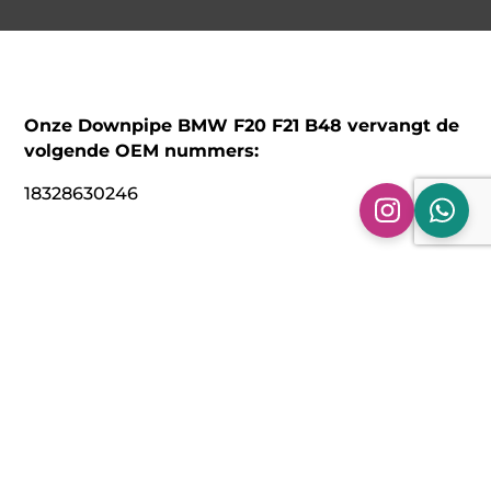
Onze Downpipe BMW F20 F21 B48 vervangt de
volgende OEM nummers:
18328630246
Technische specificaties:
Model: Downpipe BMW 120i en de 125i | F20 F21
LCI | Met de B48 Motor (2.0T)
Bouwjaar: 2015 – 2019
Materiaal: 304 RVS
Aansluitmaat: Origineel (80 mm)