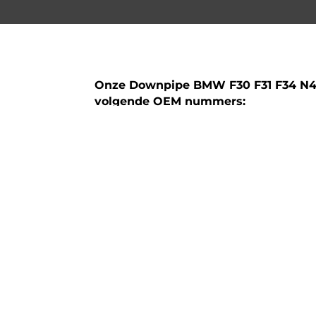
Onze Downpipe BMW F30 F31 F34 N4
volgende OEM nummers:
18308508993
18308508994
18307823496
Technische specificaties:
Model: Downpipe BMW 316D 318D + Dx 
F30 F31 F34 | Met de N47N/N47S1 moto
Bouwjaar: 2011 > 2015
( Euro 5 modelle
Materiaal: 304 RVS