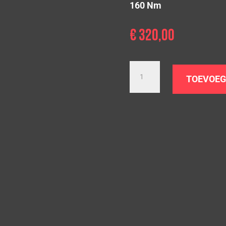
160 Nm
€
320,00
Downpipe
BMW
TOEVOEG
316D
318D/Dx
320D/Dx
325D
|
F30
F31
F34
Euro
5
|
N47N/N47S1