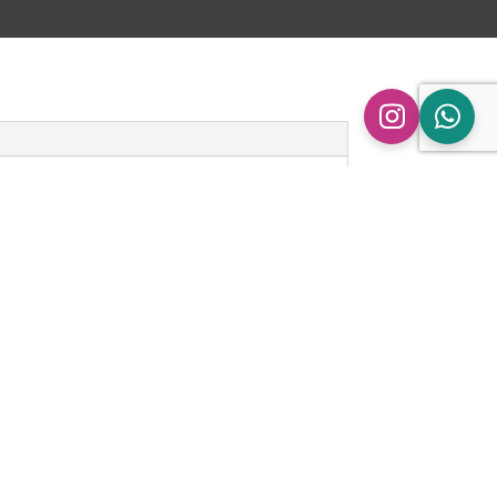
n
ingen.
npipe BMW 316D 318D/Dx 320D/Dx 325D |
N/N47S1” te beoordelen
 gepubliceerd.
Vereiste velden zijn