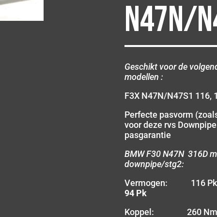
N47N/N
Geschikt voor de volg
modellen :
F3X N47N/N47S1 116, 1
Perfecte pasvorm (zoals
voor deze rvs Downpip
pasgarantie
BMW F30 N47N 316D met
downpipe/stg2:
Vermogen: 116 
94 Pk
Koppel: 260 N