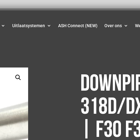
Uitlaatsystemen
ASH Connect (NEW)
Over ons
W
Downpi
318D/D
| F30 F