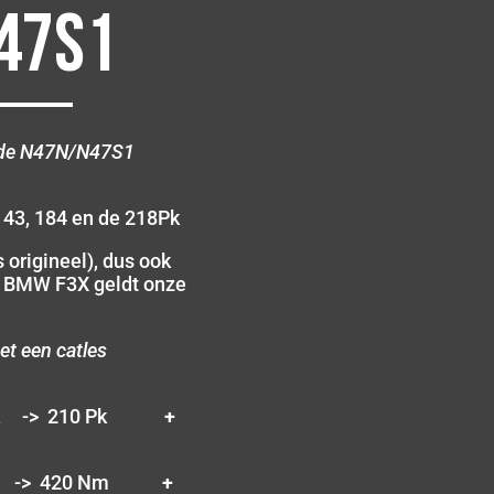
47S1
ende N47N/N47S1
43, 184 en de 218Pk
 origineel), dus ook
e BMW F3X geldt onze
 een catles
Pk -> 210 Pk
+
m -> 420 Nm
+