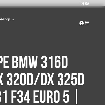
ebshop
pe BMW 316D
x 320D/Dx 325D
31 F34 Euro 5 |