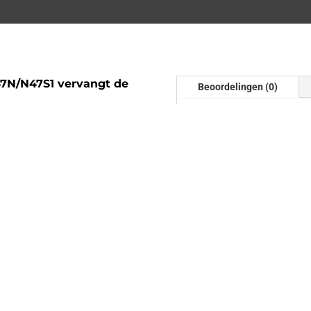
7N/N47S1 vervangt de
Beoordelingen (0)
Beoordelinge
Er zijn nog geen beoordel
Wees de eerste om “Dow
F30 F31 F34 Euro 5 | N47
Je e-mailadres wordt niet
320D + Dx en de 325D |
gemarkeerd met
*
r.
n)