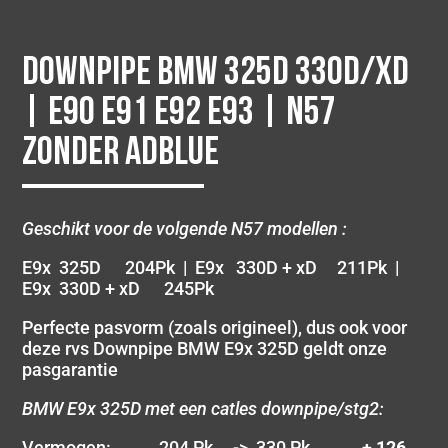
Downpipe BMW 325D 330D/xD
| E90 E91 E92 E93 | N57
Zonder AdBlue
Geschikt voor de volgende N57 modellen :
E9x 325D 204Pk | E9x 330D + xD 211Pk |
E9x 330D + xD 245Pk
Perfecte pasvorm (zoals origineel), dus ook voor
deze rvs Downpipe BMW E9x 325D geldt onze
pasgarantie
BMW E9x 325D met een catles downpipe/stg2:
Vermogen: 204 Pk -> 330 Pk
+ 126