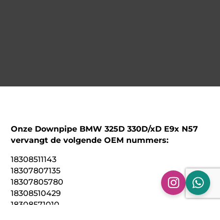
Onze Downpipe BMW 325D 330D/xD E9x N57
vervangt de volgende OEM nummers:
18308511143
18307807135
18307805780
18308510429
18308571010
18307823488