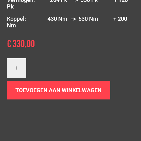
Pk
Koppel: 430 Nm -> 630 Nm
+ 200
Nm
€
330,00
Downpipe
BMW
325D
330D/xD
TOEVOEGEN AAN WINKELWAGEN
|
E90
E91
E92
E93
|
N57