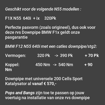
Geschikt voor de volgende N55 modellen :
F1X N55 640i + ix 320Pk
Perfecte pasvorm (zoals origineel), dus ook voor
deze rvs Downpipe BMW F1x geldt onze
pasgarantie
BMW F12 N55 640i met een catles downpipe/stg2:
Vermogen: 320 Pk -> 390 Pk
+ 70 Pk
Koppel: 450 Nm -> 540 Nm
+ 90
Nm
Downpipe met universele 200 Cells Sport
Katalysator al
vanaf € 570,-
Pops and Bangs
zijn toe te passen op jouw
voertuig na installatie van onze rvs downpipe