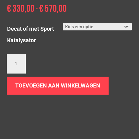
€
330,00
€
570,00
Prijsklasse:
-
€ 330,00
tot
Decat of met Sport
€ 570,00
Katalysator
Downpipe
BMW
640i/ix
|
TOEVOEGEN AAN WINKELWAGEN
F06
F12
F13
|
N55
aantal