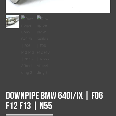
Downpipe BMW 640i/ix | F06
F12 F13 | N55