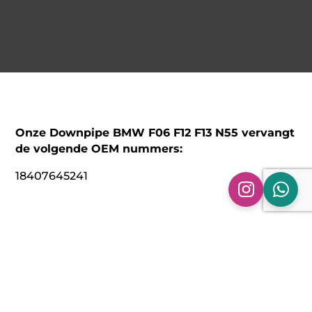
Onze Downpipe BMW F06 F12 F13 N55 vervangt
de volgende OEM nummers:
18407645241
Technische specificaties:
Model: Downpipe BMW 640i + ix | F06 F12 F13 |
Met de N55 Motor
Bouwjaar: 2012 – 2015