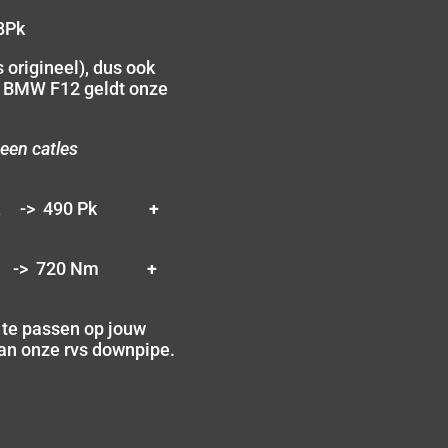
8Pk
 origineel), dus ook
e BMW F12 geldt onze
een catles
Pk -> 490 Pk
+
m -> 720 Nm
+
e te passen op jouw
 van onze rvs downpipe.