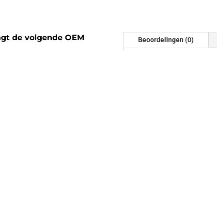
gt de volgende OEM
Beoordelingen (0)
Beoordelinge
Er zijn nog geen beoordel
Wees de eerste om “Downp
Je e-mailadres wordt niet
gemarkeerd met
*
| Met de N63 motor