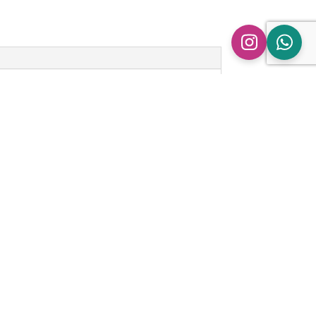
n
ingen.
ipe BMW 650i/ix | F12 | N63” te beoordelen
 gepubliceerd.
Vereiste velden zijn