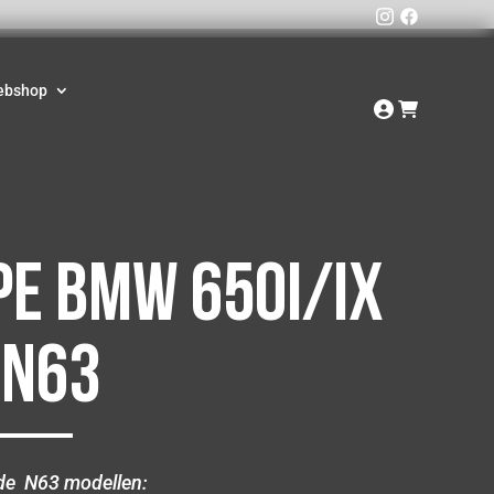
ebshop
e BMW 650i/ix
 N63
nde N63 modellen: