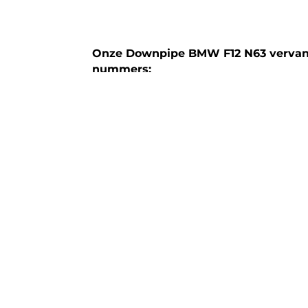
Onze Downpipe BMW F12 N63 vervan
nummers:
18327645234
18307576993
18327645235
18307576994
Technische specificaties:
Model: Downpipe BMW 650i + ix | F12 
Bouwjaar: 2009 > 2011