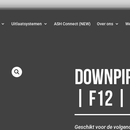
Uitlaatsystemen
ASH Connect (NEW)
Over ons
W
Downpip
| F12 |
Geschikt voor de volge