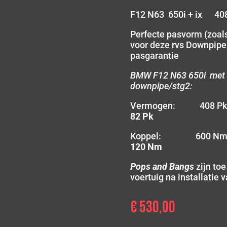
F12 N63 650i + ix 40
Perfecte pasvorm (zoals
voor deze rvs Downpip
pasgarantie
BMW F12 N63 650i met 
downpipe/stg2:
Vermogen: 408 
82 Pk
Koppel: 600 N
120 Nm
Pops and Bangs
zijn to
voertuig na installatie
€
530,00