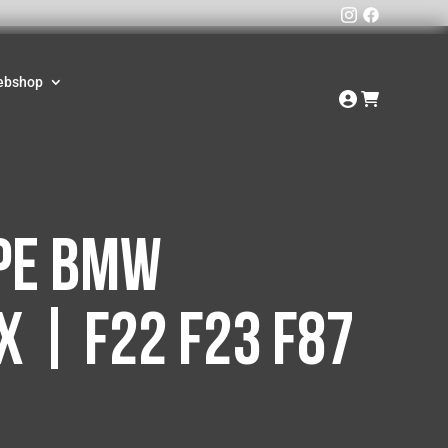
ebshop
pe BMW
x | F22 F23 F87