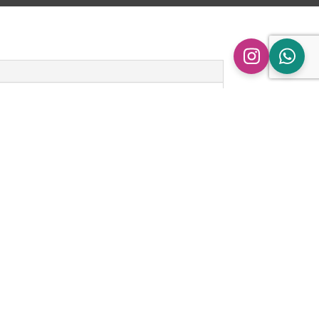
n
ingen.
ipe BMW M235i/ix | F22 F23 F87 | N55” te
 gepubliceerd.
Vereiste velden zijn