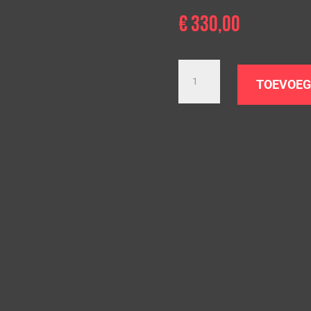
€
330,00
Downpipe
BMW
TOEVOEG
M235i/ix
|
F22
F23
F87
|
N55
aantal