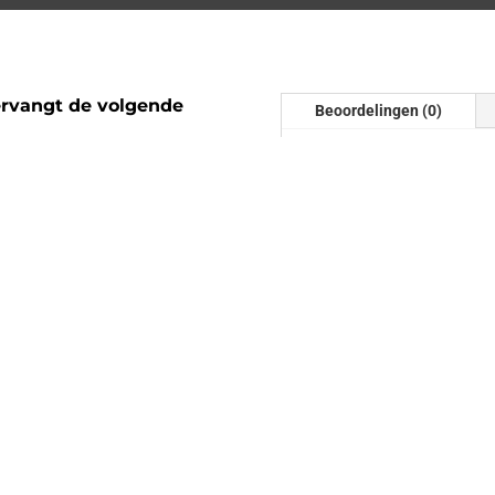
rvangt de volgende
Beoordelingen (0)
Beoordelinge
Er zijn nog geen beoordel
Wees de eerste om “Downp
beoordelen
Je e-mailadres wordt niet
gemarkeerd met
*
ix | F22 F23 F87 | Met