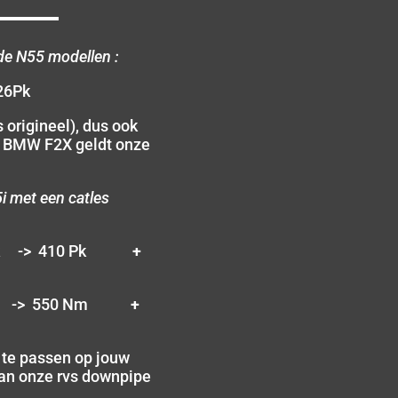
de N55 modellen :
26Pk
 origineel), dus ook
e BMW F2X geldt onze
 met een catles
Pk -> 410 Pk
+
m -> 550 Nm
+
e te passen op jouw
 van onze rvs downpipe