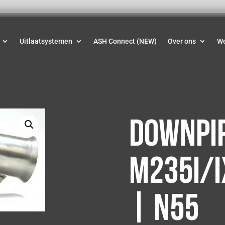
Uitlaatsystemen
ASH Connect (NEW)
Over ons
W
Downpi
M235i/i
| N55