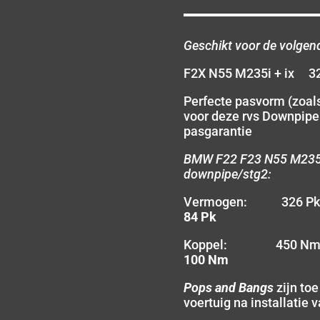
Geschikt voor de volgen
F2X N55 M235i + ix 3
Perfecte pasvorm (zoals
voor deze rvs Downpip
pasgarantie
BMW F22 F23 N55 M235i
downpipe/stg2:
Vermogen: 326 
84 Pk
Koppel: 450 N
100 Nm
Pops and Bangs
zijn to
voertuig na installatie