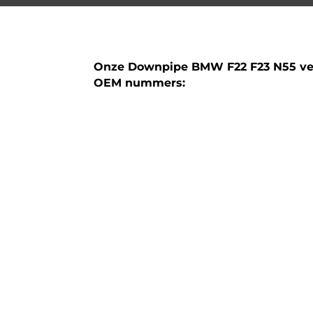
Onze Downpipe BMW F22 F23 N55 ve
OEM nummers:
18328602883
18328602882
Technische specificaties:
Model: Downpipe BMW M235i en de M235
de N55 motor
Bouwjaar: 2012 – 2016
Materiaal: 304 RVS