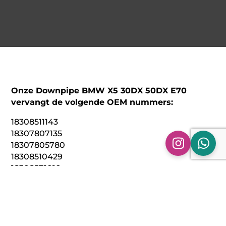
Onze Downpipe BMW X5 30DX 50DX E70
vervangt de volgende OEM nummers:
18308511143
18307807135
18307805780
18308510429
18308571010
18307823488
18308517726
18308517208
18308512710