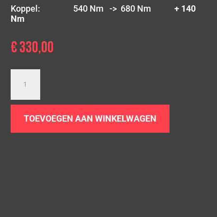
Koppel: 540 Nm -> 680 Nm
+ 140
Nm
€
330,00
Downpipe
BMW
X5
30Dx
TOEVOEGEN AAN WINKELWAGEN
40Dx
|
E70
LCI
|
N57/N57S
Zonder
AdBlue
aantal