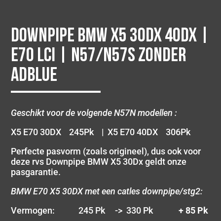
Downpipe BMW X5 30Dx 40Dx |
E70 LCI | N57/N57S Zonder
AdBlue
Geschikt voor de volgende N57N modellen :
X5 E70 30DX 245Pk | X5 E70 40DX 306Pk
Perfecte pasvorm (zoals origineel), dus ook voor
deze rvs Downpipe BMW X5 30Dx geldt onze
pasgarantie.
BMW E70 X5 30DX met een catles downpipe/stg2:
Vermogen: 245 Pk -> 330 Pk
+ 85 Pk