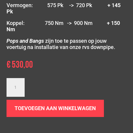
Vermogen: 575 Pk -> 720 Pk
+ 145
Pk
Koppel: 750 Nm -> 900 Nm
+ 150
Nm
Pops and Bangs
zijn toe te passen op jouw
voertuig na installatie van onze rvs downpipe.
€
530,00
Downpipe
BMW
X6
X6M
TOEVOEGEN AAN WINKELWAGEN
50ix
|
F16
F86