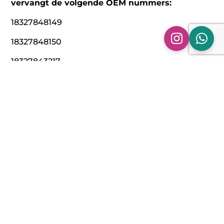
vervangt de volgende OEM nummers:
18327848149
18327848150
18327843217
18327843218
18328671518
Technische specificaties:
Model: Downpipe BMW X6 X6M en de 50ix | F16
F86 | Met de N63N/S63N motor. ( V8-Bi-Turbo )
Bouwjaar: 2013 > 2017
Materiaal: 304 RVS