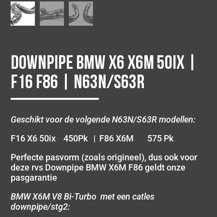
Downpipe BMW X6 X6M 50ix |
F16 F86 | N63N/S63R
Geschikt voor de volgende N63N/S63R modellen:
F16 X6 50ix 450Pk | F86 X6M 575 Pk
Perfecte pasvorm (zoals origineel), dus ook voor
deze rvs Downpipe BMW X6M F86 geldt onze
pasgarantie
BMW X6M V8 Bi-Turbo met een catles
downpipe/stg2: