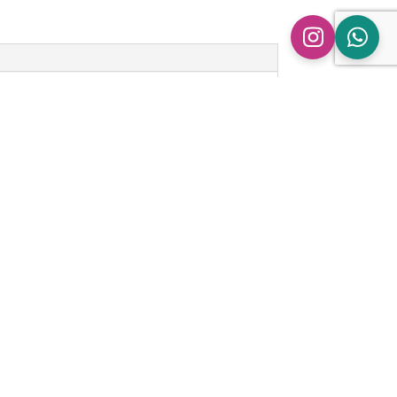
n
ingen.
pe Ford Focus RS | MK2 | 2.5T | Set” te
 gepubliceerd.
Vereiste velden zijn