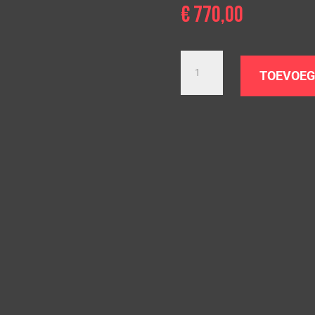
€
770,00
Downpipe
Ford
TOEVOEG
Focus
RS
|
MK2
|
2.5T
|
Set
aantal