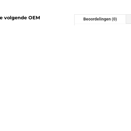
de volgende OEM
Beoordelingen (0)
Beoordelinge
Er zijn nog geen beoordel
Wees de eerste om “Downpi
beoordelen
Je e-mailadres wordt niet
gemarkeerd met
*
 2.5T