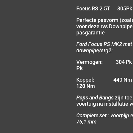
Focus RS 2.5T 305Pk
Perfecte pasvorm (zoals
voor deze rvs Downpipe
pasgarantie
Ford Focus RS MK2 met 
downpipe/stg2:
Vermogen: 304 
Pk
Koppel: 440 N
120 Nm
Pops and Bangs
zijn to
voertuig na installatie
Complete set : voorpijp 
76,1 mm