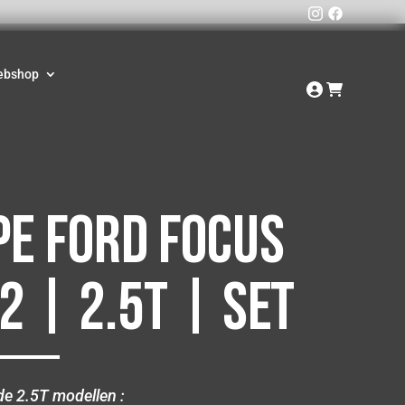
ebshop
e Ford Focus
2 | 2.5T | Set
de 2.5T modellen :