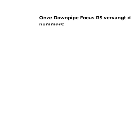
Onze Downpipe Focus RS vervangt 
nummers:
5G203
5E212
Technische specificaties:
Model: Downpipe Ford Focus RS | MK2 |
Bouwjaar: 2009 – 2011
Materiaal: 304 RVS
Aansluitmaat: Origineel
Diameter: 76,1 mm / 3,0 inch