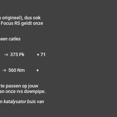
 origineel), dus ook
 Focus RS geldt onze
een catles
Pk -> 375 Pk
+ 71
m -> 560 Nm
+
e te passen op jouw
 van onze rvs downpipe.
en katalysator buis van