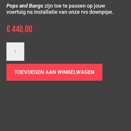
Pops and Bangs
zijn toe te passen op jouw
voertuig na installatie van onze rvs downpipe.
€
440,00
Downpipe
Ford
Focus
RS
TOEVOEGEN AAN WINKELWAGEN
|
MK2
|
2.5T
aantal