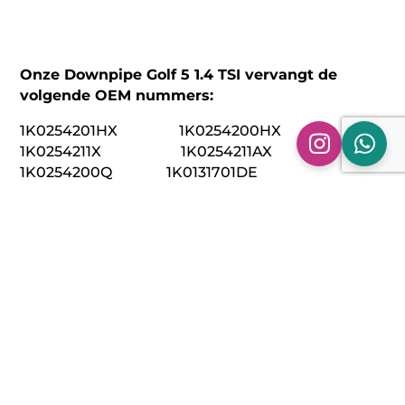
Onze Downpipe Golf 5 1.4 TSI vervangt de
volgende OEM nummers:
1K0254201HX 1K0254200HX
1K0254211X 1K0254211AX
1K0254200Q 1K0131701DE
Technische specificaties:
Model: Downpipe Golf 5 1.4 TSI (CAXA, CAX, CAXC)
Bouwjaar: 2007 >
Materiaal: 304 RVS
Aansluitmaat: Origineel Flenzen