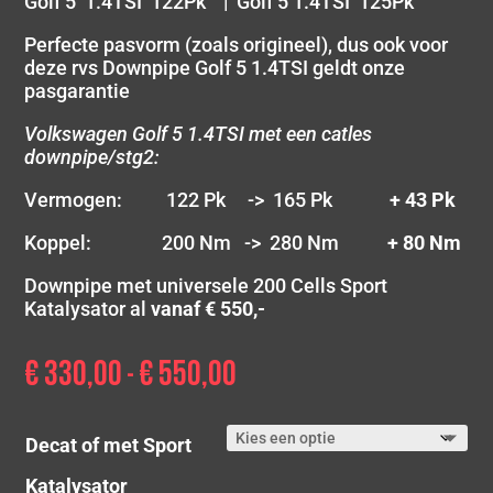
Golf 5 1.4TSI 122Pk | Golf 5 1.4TSI 125Pk
Perfecte pasvorm (zoals origineel), dus ook voor
deze rvs Downpipe Golf 5 1.4TSI geldt onze
pasgarantie
Volkswagen Golf 5 1.4TSI met een catles
downpipe/stg2:
Vermogen: 122 Pk -> 165 Pk
+ 43 Pk
Koppel: 200 Nm -> 280 Nm
+ 80 Nm
Downpipe met universele 200 Cells Sport
Katalysator al
vanaf € 550,-
€
330,00
€
550,00
Prijsklasse:
-
€ 330,00
tot
Decat of met Sport
€ 550,00
Katalysator