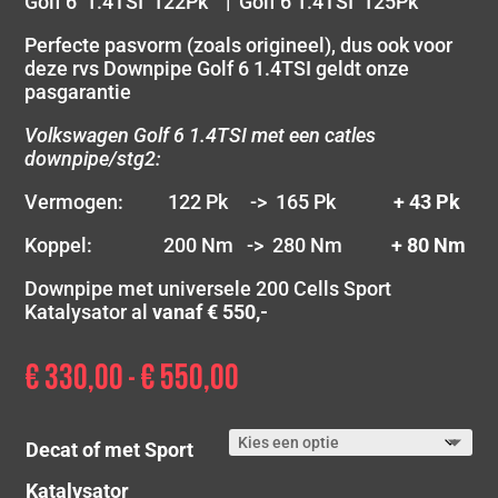
Golf 6 1.4TSI 122Pk | Golf 6 1.4TSI 125Pk
Perfecte pasvorm (zoals origineel), dus ook voor
deze rvs Downpipe Golf 6 1.4TSI geldt onze
pasgarantie
Volkswagen Golf 6 1.4TSI met een catles
downpipe/stg2:
Vermogen: 122 Pk -> 165 Pk
+ 43 Pk
Koppel: 200 Nm -> 280 Nm
+ 80 Nm
Downpipe met universele 200 Cells Sport
Katalysator al
vanaf € 550,-
€
330,00
€
550,00
Prijsklasse:
-
€ 330,00
tot
Decat of met Sport
€ 550,00
Katalysator