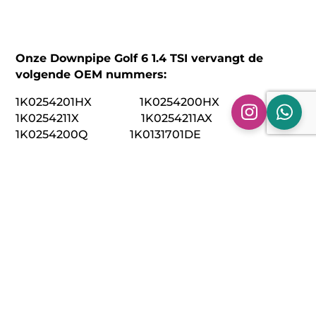
Onze Downpipe Golf 6 1.4 TSI vervangt de
volgende OEM nummers:
1K0254201HX 1K0254200HX
1K0254211X 1K0254211AX
1K0254200Q 1K0131701DE
Technische specificaties:
Model: Downpipe Golf 6 1.4 TSI (CAXA, CAX, CAXC)
Bouwjaar: 2008 – 2012
Materiaal: 304 RVS
Aansluitmaat: Origineel Flenzen