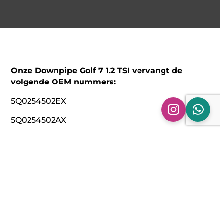
Onze Downpipe Golf 7 1.2 TSI vervangt de
volgende OEM nummers:
5Q0254502EX
5Q0254502AX
5Q0254502X
5Q0254501TX
Technische specificaties:
Model: Downpipe Volkswagen GOLF 7 1.2 TSI