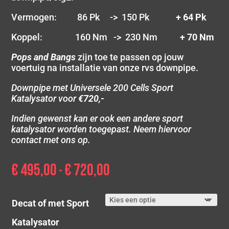
Vermogen: 86 Pk -> 150 Pk
+ 64 Pk
Koppel: 160 Nm -> 230 Nm
+ 70 Nm
Pops and Bangs
zijn toe te passen op jouw
voertuig na installatie van onze rvs downpipe.
Downpipe met Universele 200 Cells Sport
Katalysator voor
€720,-
Indien gewenst kan er ook een andere sport
katalysator worden toegepast. Neem hiervoor
contact met ons op.
€
495,00
€
720,00
Prijsklasse:
-
€ 495,00
tot
Decat of met Sport
€ 720,00
Katalysator