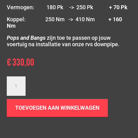
Vermogen: 180 Pk -> 250 Pk
+ 70 Pk
Koppel: 250 Nm -> 410 Nm
+ 160
Nm
Pops and Bangs
zijn toe te passen op jouw
voertuig na installatie van onze rvs downpipe.
€
330,00
Downpipe
Golf
7
1.8
TOEVOEGEN AAN WINKELWAGEN
TFSI
|
4Motion
aantal