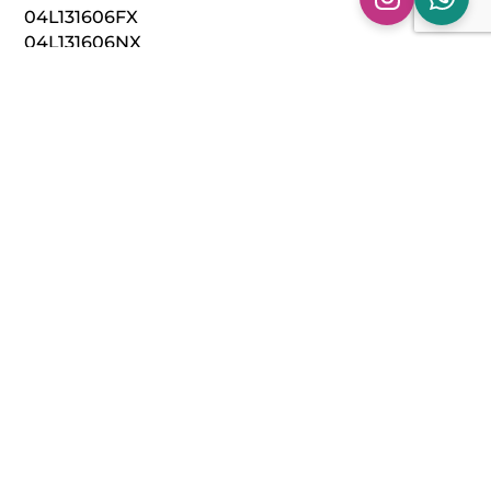
04L131606FX
04L131606NX
04L131648GX
04L131648RX
04L131669KX
04L131669X
04L131670BX
04L131670DX
04L131670DX
04L131670GX
04L131723AR
Technische specificaties:
Model: Downpipe GOLF 7 2.0 TDI
Bouwjaar: 2013 >
Materiaal: 304 RVS
Aansluitmaat: Origineel