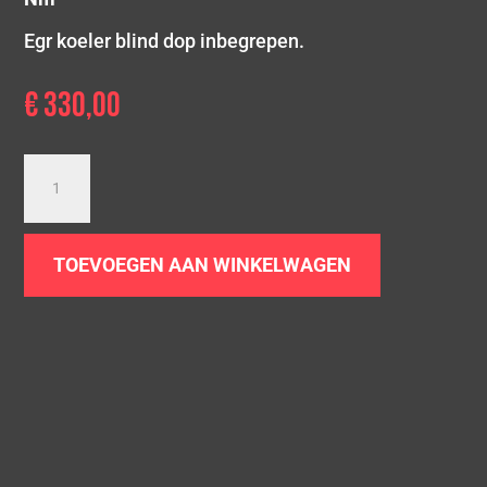
Egr koeler blind dop inbegrepen.
€
330,00
Downpipe
Golf
7
2.0
TOEVOEGEN AAN WINKELWAGEN
TDI
aantal