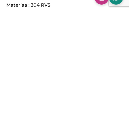
Materiaal: 304 RVS
Aansluitmaat: Origineel
Diameter: 63,5 mm / 2,5 inch
Waarom een Downpipe van ASH Performance?
Enkel 304 RVS
Hoogwaardige afwerking
Betere doorstroom van uitlaatgassen
Meer vermogen
100% Pasgarantie
Om het maximale vermogen uit onze Downpipes
te halen adviseren wij om jouw auto te laten
optimaliseren. Voeg een stage 1 of 2 tuning toe in
je winkelmand. Dan zien we je snel en stellen we