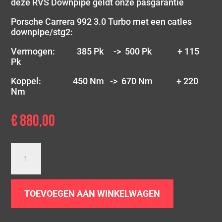
deze RVS Downpipe geldt onze pasgarantie
Porsche Carrera 992 3.0 Turbo met een catles
downpipe/stg2:
Vermogen: 385 Pk -> 500 Pk + 115
Pk
Koppel: 450 Nm -> 670 Nm + 220
Nm
€
880,00
Downpipe
Porsche
911
992
TOEVOEGEN AAN WINKELWAGEN
Carrera
4
/