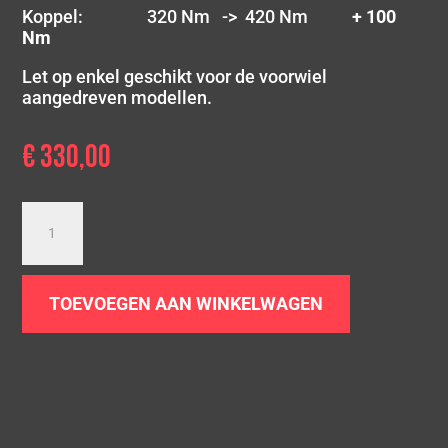
Koppel: 320 Nm -> 420 Nm
+ 100
Nm
Let op enkel geschikt voor de voorwiel
aangedreven modellen.
€
330,00
Downpipe
Scirocco
MK3
|
TOEVOEGEN AAN WINKELWAGEN
2.0
TDI
|
FWD
aantal