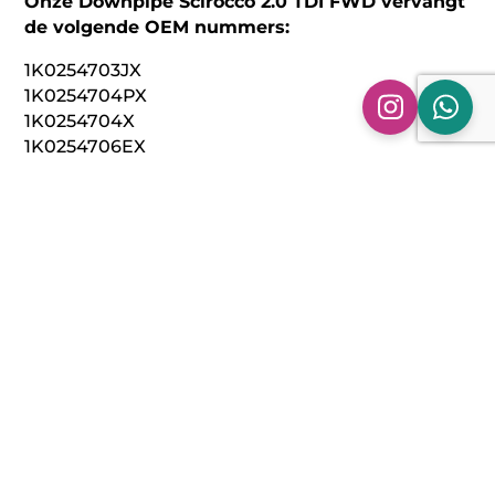
Onze Downpipe Scirocco 2.0 TDI FWD vervangt
de volgende OEM nummers:
1K0254703JX
1K0254704PX
1K0254704X
1K0254706EX
1K0254707EX
1K0254707KX
1K0254707LX
1K0254707QX
1K0254707X
1K0254708BX
JZW254700BX
JZW254700EX
Technische specificaties:
Model: Downpipe Volkswagen Scirocco MK3 | 2.0
TDI | Voorwielaandrijving