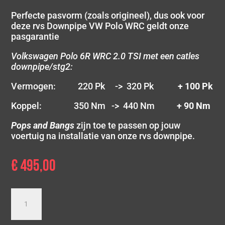
Perfecte pasvorm (zoals origineel), dus ook voor
deze rvs Downpipe VW Polo WRC geldt onze
pasgarantie
Volkswagen Polo 6R WRC 2.0 TSI met een catles
downpipe/stg2:
Vermogen: 220 Pk -> 320 Pk
+ 100 Pk
Koppel: 350 Nm -> 440 Nm
+ 90 Nm
Pops and Bangs
zijn toe te passen op jouw
voertuig na installatie van onze rvs downpipe.
€
495,00
Downpipe
Volkswagen
Polo