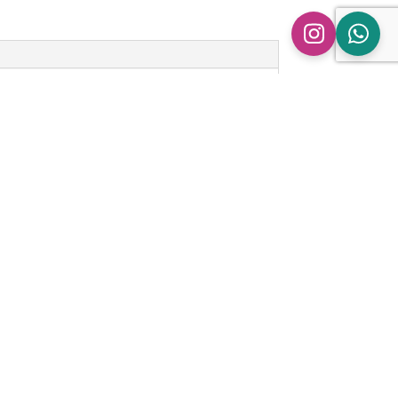
n
ingen.
ipe Volvo V70 | 2.4 D5 | MK2/3” te
 gepubliceerd.
Vereiste velden zijn