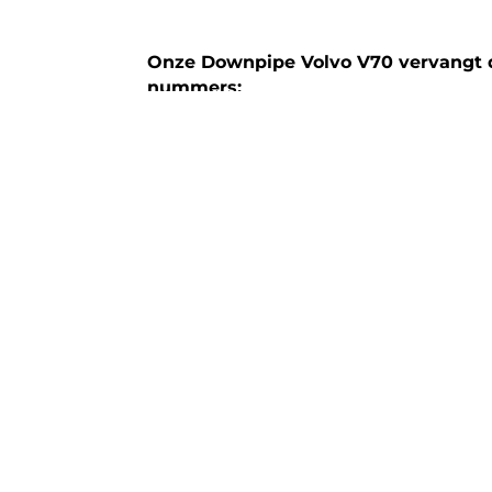
Onze Downpipe Volvo V70 vervangt
nummers:
2988637200
31219053
36002218
36002219
Technische specificaties:
Model: Downpipe Volvo V70 | 2.4 D5 |
Bouwjaar: 2006 > 2008
Materiaal: 304 RVS
Aansluitmaat: Origineel
Diameter: 63,5 mm / 2,5 inch