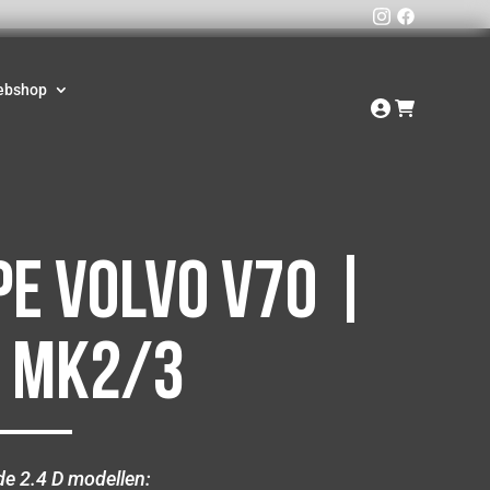
ebshop
e Volvo V70 |
| MK2/3
de 2.4 D modellen: