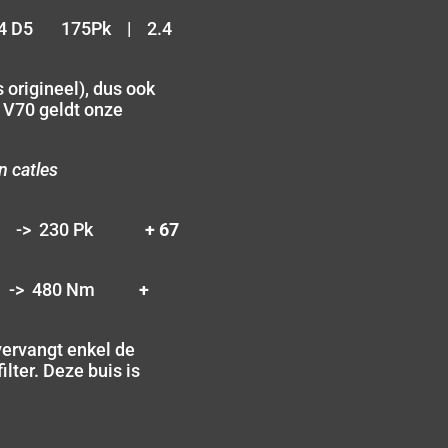
4 D5 175Pk | 2.4
 origineel), dus ook
 V70 geldt onze
n catles
Pk -> 230 Pk
+ 67
m -> 480 Nm
+
ervangt enkel de
filter. Deze buis is