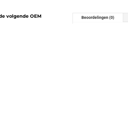
 de volgende OEM
Beoordelingen (0)
Beoordelinge
Er zijn nog geen beoordel
Wees de eerste om “Downp
beoordelen
Je e-mailadres wordt niet
gemarkeerd met
*
 MK2 MK3