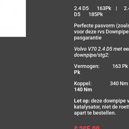
2.4 D5 163Pk | 2.
D5 185Pk
Perfecte pasvorm (zoals
voor deze rvs Downpipe
pasgarantie
Volvo V70 2.4 D5 met ee
downpipe/stg2:
Vermogen: 163 
Pk
Koppel: 340 N
140 Nm
Let op:
deze downpipe v
katalysator, niet de roet
apart te bestellen.