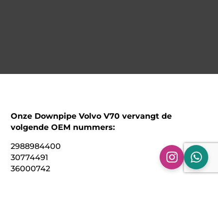
Onze Downpipe Volvo V70 vervangt de
volgende OEM nummers:
2988984400
30774491
36000742
Technische specificaties:
Model: Downpipe Volvo V70 | 2.4 D5 | MK3