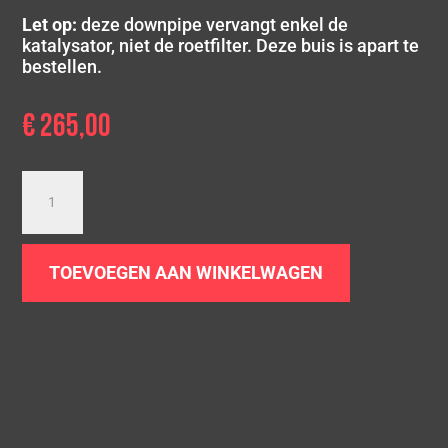
Let op:
deze downpipe vervangt enkel de
katalysator, niet de roetfilter. Deze buis is apart te
bestellen.
€
265,00
Downpipe
Volvo
V70
|
TOEVOEGEN AAN WINKELWAGEN
2.4
D5
|
MK3
aantal