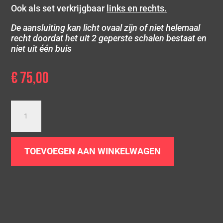
Ook als set verkrijgbaar
links en rechts.
De aansluiting kan licht ovaal zijn of niet helemaal
recht doordat het uit 2 geperste schalen bestaat en
niet uit één buis
€
75,00
Dubbel
gepolijst
sierstuk
|
TOEVOEGEN AAN WINKELWAGEN
2
x
Ø
75
|
Ongelijk
|