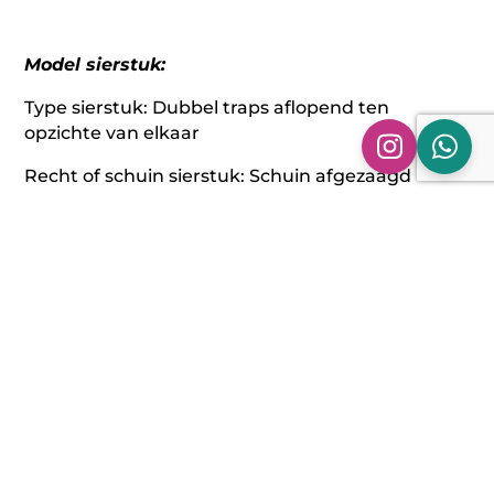
Model sierstuk:
Type sierstuk: Dubbel traps aflopend ten
opzichte van elkaar
Recht of schuin sierstuk: Schuin afgezaagd
Rand sierstuk: Gerolde rand
Afwerking sierstuk: Gepolijst
Montage kant sierstuk: Links
Maatvoering sierstuk:
Sierstukken: 2 x Ø 75 mm
uitwendige breedte: 160 mm