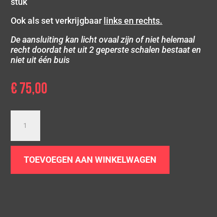
stuk
Ook als set verkrijgbaar
links en rechts.
De aansluiting kan licht ovaal zijn of niet helemaal
recht doordat het uit 2 geperste schalen bestaat en
niet uit één buis
€
75,00
Dubbel
gepolijst
sierstuk
|
TOEVOEGEN AAN WINKELWAGEN
2
x
Ø
75
|
Schuin