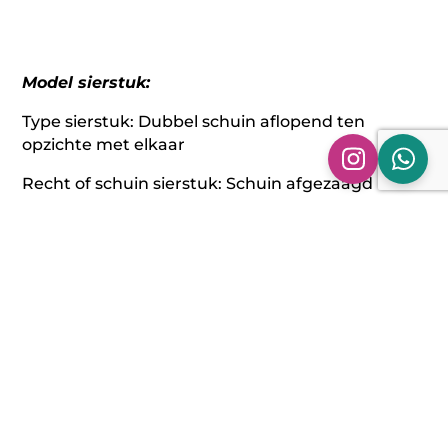
Model sierstuk:
Type sierstuk: Dubbel schuin aflopend ten
opzichte met elkaar
Recht of schuin sierstuk: Schuin afgezaagd
Rand sierstuk: Gerolde rand
Afwerking sierstuk: gepolijst
Montage kant sierstuk: Rechts
Maatvoering sierstuk:
Sierstukken: 2 x Ø 75 mm