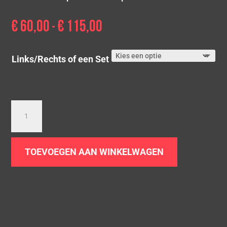
€
60,00
€
115,00
Prijsklasse:
-
€ 60,00
tot
Links/Rechts of een Set
€ 115,00
Dubbel
gepolijst
sierstuk
|
TOEVOEGEN AAN WINKELWAGEN
2
x
Ø
89
|
Recht
en