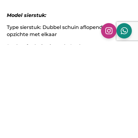
Model sierstuk:
Type sierstuk: Dubbel schuin aflopend ten
opzichte met elkaar
Recht of schuin sierstuk: Recht
Rand sierstuk: Gerolde rand
Afwerking sierstuk: gepolijst
Montage kant sierstuk: Links en/of rechts
Maatvoering sierstuk:
Sierstukken: 2 x Ø 89 mm
uitwendige breedte: 187 mm