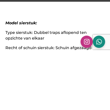
Model sierstuk:
Type sierstuk: Dubbel traps aflopend ten
opzichte van elkaar
Recht of schuin sierstuk: Schuin afgezaagd
Rand sierstuk: Gerolde rand
Afwerking sierstuk: zwart-chrome
Montage kant sierstuk: Links
Maatvoering sierstuk:
Sierstukken: 2 x Ø 90 mm