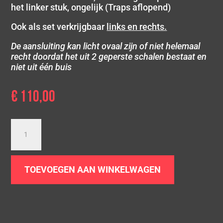
het linker stuk, ongelijk (Traps aflopend)
Ook als set verkrijgbaar
links en rechts.
De aansluiting kan licht ovaal zijn of niet helemaal
recht doordat het uit 2 geperste schalen bestaat en
niet uit één buis
€
110,00
Dubbel
zwart
chrome
sierstuk
TOEVOEGEN AAN WINKELWAGEN
|
2
x
Ø
90