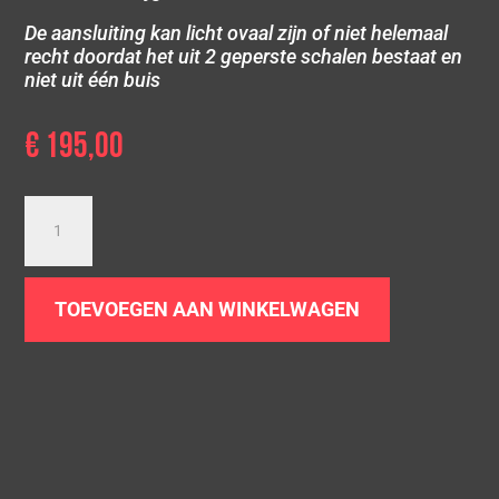
De aansluiting kan licht ovaal zijn of niet helemaal
recht doordat het uit 2 geperste schalen bestaat en
niet uit één buis
€
195,00
Dubbel
zwart
sierstuk
|
TOEVOEGEN AAN WINKELWAGEN
2
x
Ø
90
|
Ongelijk
|
SETJE