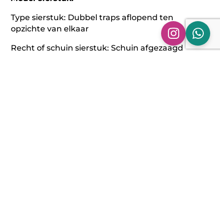
Type sierstuk: Dubbel traps aflopend ten
opzichte van elkaar
Recht of schuin sierstuk: Schuin afgezaagd
Rand sierstuk: Gerolde rand
Afwerking sierstuk: Zwart gecoat
Montage kant sierstuk: Links en rechts
Maatvoering sierstuk:
Sierstukken: 2 x Ø 90 mm
uitwendige breedte: 190 mm
uitwendige lengte: 240 mm