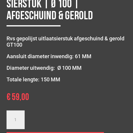
sierstuk | Ø 100 |
Afgeschuind & gerold
Rvs gepolijst uitlaatsierstuk afgeschuind & gerold
GT100
Aansluit diameter inwendig: 61 MM
Diameter uitwendig: Ø 100 MM
Totale lengte: 150 MM
€
59,00
Enkel
gepolijst
uitlaat