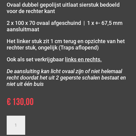
Ovaal dubbel gepolijst uitlaat sierstuk bedoeld
voor de rechter kant
2 x 100 x 70 ovaal afgeschuind | 1 x +- 67,5 mm
aansluitmaat
Het linker stuk zit 1 cm terug en opzichte van het
rechter stuk, ongelijk (Traps aflopend)
Ook als set verkrijgbaar
links en rechts.
De aansluiting kan licht ovaal zijn of niet helemaal
recht doordat het uit 2 geperste schalen bestaat en
niet uit één buis
€
130,00
Ovaal
dubbel
gepolijst