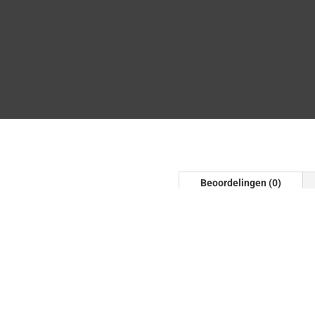
Beoordelingen (0)
tuk
Beoordelinge
Er zijn nog geen beoordel
Wees de eerste om “Ovaal e
te beoordelen
Je e-mailadres wordt niet