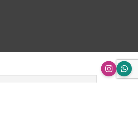
n
ingen.
nkel gepolijst sierstuk | 100 x 160 | Schuin”
 gepubliceerd.
Vereiste velden zijn