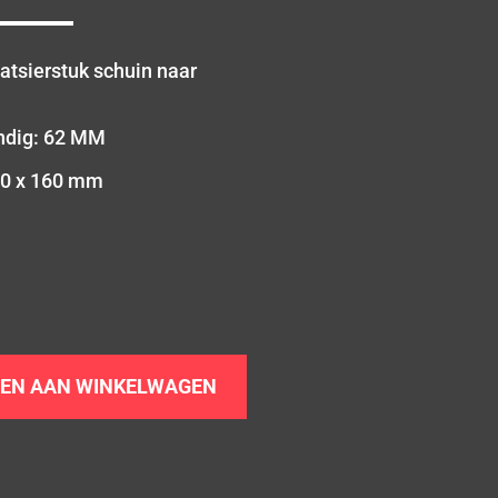
aatsierstuk schuin naar
ndig: 62 MM
00 x 160 mm
EN AAN WINKELWAGEN