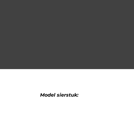
Model sierstuk:
Type sierstuk: ovaal enkel dubbel schu
Recht of schuin sierstuk: dubbel schui
Rand sierstuk: gerolde rand