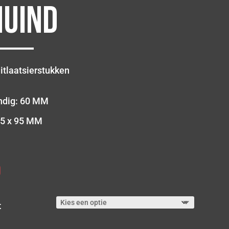
huind
itlaatsierstukken
ndig: 60 MM
55 x 95 MM
0
Prijsklasse:
€ 155,00
tot
€ 240,00
t