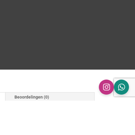
Beoordelingen (0)
nformatie
nker Siertip, Rechter Siertip, Set (2) Siertips