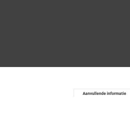
Aanvullende informatie
in sierstuk
Aanvullende i
n
Links/Rechts of een
Li
Set