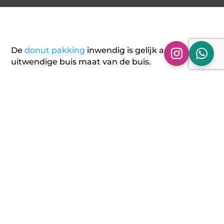
De
donut pakking
inwendig is gelijk aan de
uitwendige buis maat van de buis.
Aanvullende informatie
Beoordelingen (0)
Aanvullende informatie
Ø 32 MM, Ø 35 MM, Ø 38 MM,
Ø 40 MM, Ø 45 MM, Ø 48 MM,
Aansluit diameter
Ø 50 MM, Ø 57 MM, Ø 60 MM,
buis
Ø 63,5 MM, Ø 65 MM, Ø 70 MM,
Ø 76 MM, Ø 80 MM, Ø 89 MM,
Ø 101,6 MM