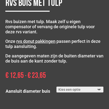
Rvs buis met tulp
Rvs buizen met tulp. Maak zelf u eigen
compensator of vervang de originele tulp voor
deze rvs variant.
Onze
rvs donut pakkingen
passen perfect in deze
tulp aansluiting.
De aangegeven maten zijn de buiten diameter van
de buis aan de kant zonder tulp.
€
12,65
€
23,65
Prijsklasse:
-
€ 12,65
tot
Aansluit diameter buis
€ 23,65