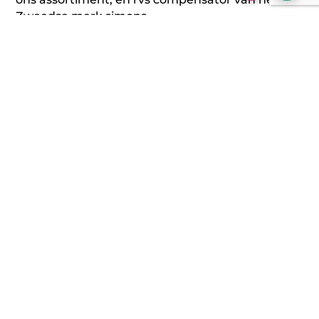
Zweedse merk simons.
Aanvullende informatie
Beoordelingen (0)
Aanvullende informatie
Ø 45 MM, Ø 50 MM, Ø 55 MM,
Inwendige maat
Ø 60 MM, Ø 63,5 MM, Ø 70 MM,
overschuiver
Ø 76,1 MM