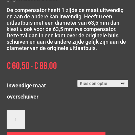
De compensator heeft 1 zijde de maat uitwendig
en aan de andere kan inwendig. Heeft u een
uitlaatbuis met een diameter van 63,5 mm dan
kiest u ook voor de 63,5 mm rvs compensator.
Deze zal dan in een kant over de originele buis
schuiven en aan de andere zijde gelijk zijn aan de
diameter van de originele uitlaatbuis.
€
60,50
€
88,00
Prijsklasse:
-
€ 60,50
tot
Inwendige maat
€ 88,00
overschuiver
RVS
Compensator
powersprint
aantal