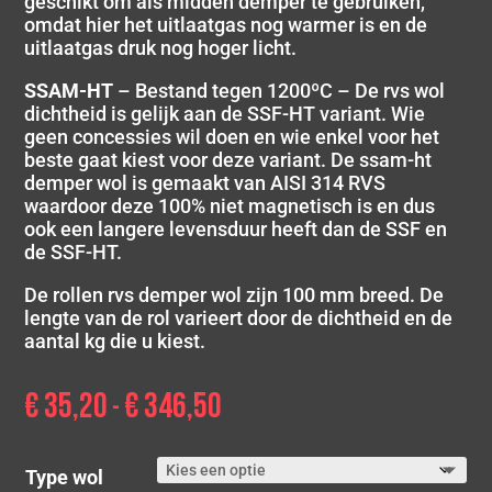
geschikt om als midden demper te gebruiken,
omdat hier het uitlaatgas nog warmer is en de
uitlaatgas druk nog hoger licht.
SSAM-HT
– Bestand tegen 1200ºC – De rvs wol
dichtheid is gelijk aan de SSF-HT variant. Wie
geen concessies wil doen en wie enkel voor het
beste gaat kiest voor deze variant. De ssam-ht
demper wol is gemaakt van AISI 314 RVS
waardoor deze 100% niet magnetisch is en dus
ook een langere levensduur heeft dan de SSF en
de SSF-HT.
De rollen rvs demper wol zijn 100 mm breed. De
lengte van de rol varieert door de dichtheid en de
aantal kg die u kiest.
€
35,20
€
346,50
Prijsklasse:
-
€ 35,20
tot
Type wol
€ 346,50