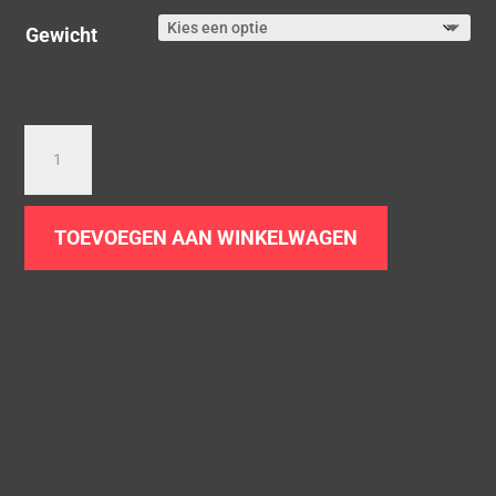
Gewicht
Rvs
demperwol
aantal
TOEVOEGEN AAN WINKELWAGEN