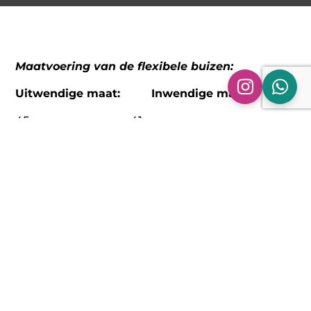
Maatvoering van de flexibele buizen:
Uitwendige maat:
Inwendige
maat:
45 mm 41 mm
50 mm 46 mm
55 mm 51 mm
60 mm 56 mm
65 mm 61 mm
70 mm 66 mm
Alle maatvoeringen hebben een tolerantie van +-
1 mm, de buizen zijn enkel te lassen en niet goed