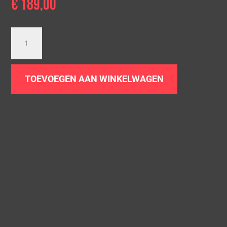
€
189,00
RVS
Kleppendemper
|
Ø
TOEVOEGEN AAN WINKELWAGEN
63,5
–
50,8
mm
aantal