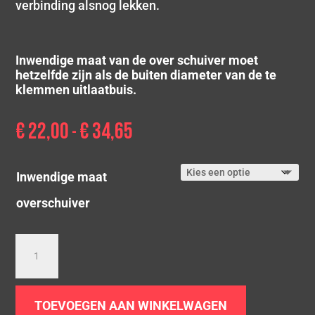
verbinding alsnog lekken.
Inwendige maat van de over schuiver moet
hetzelfde zijn als de buiten diameter van de te
klemmen uitlaatbuis.
€
22,00
€
34,65
Prijsklasse:
-
€ 22,00
tot
Inwendige maat
€ 34,65
overschuiver
Rvs
overschuif
mof
met
TOEVOEGEN AAN WINKELWAGEN
klemmen