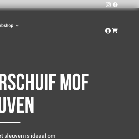
ebshop
rschuif mof
euven
t sleuven is ideaal om