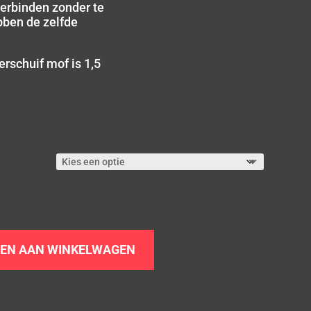
verbinden zonder te
bben de zelfde
rschuif mof is 1,5
sklasse:
25
,25
EN AAN WINKELWAGEN