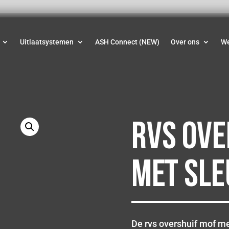
Uitlaatsystemen
ASH Connect (NEW)
Over ons
W
Rvs ove
met sl
De rvs overshuif mof me