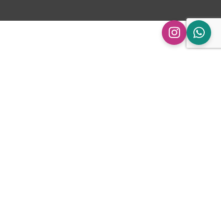
Beoordelingen (0)
nformatie
0,8 MM, 63,5 MM, 76 MM, 89 MM