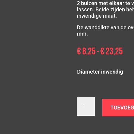
2 buizen met elkaar te 
lassen. Beide zijden he
inwendige maat.
De wanddikte van de ove
mm.
€
8,25
€
23,25
Prij
-
€ 8,
tot
€ 23
Diameter inwendig
Rvs
overschuif
TOEVOEG
mof
met
sleuven