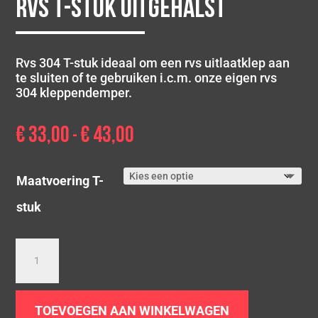
Rvs T-stuk Uitgehalst
Rvs 304 T-stuk ideaal om een rvs uitlaatklep aan
te sluiten of te gebruiken i.c.m. onze eigen rvs
304 kleppendemper.
€
33,00
€
43,00
Prijsklasse:
-
€ 33,00
tot
Maatvoering T-
€ 43,00
stuk
Rvs
T-
stuk
Uitgehalst
TOEVOEGEN AAN WINKELWAGEN
aantal