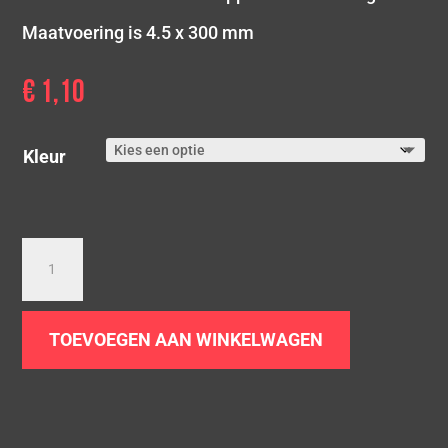
Maatvoering is 4.5 x 300 mm
€
1,10
Kleur
RVS
Tie-
wraps
aantal
TOEVOEGEN AAN WINKELWAGEN