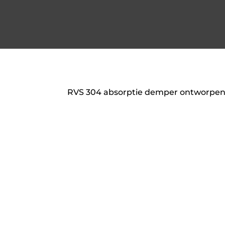
RVS 304 absorptie demper ontworpen
Simons. De demper is gemaakt volgen
principe: doorgaande open buis met 
materiaal wat zorgt voor een milde d
doorstroming van de uitlaatgassen.