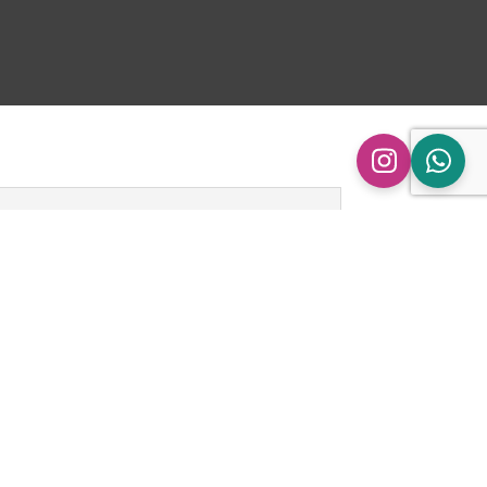
n
ingen.
s uitlaat demper medium Ø 50.8 | 100/165 |
len
 gepubliceerd.
Vereiste velden zijn