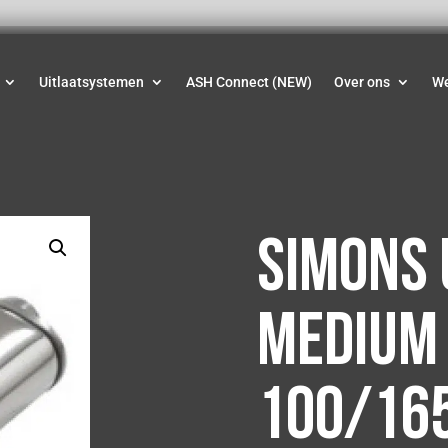
Uitlaatsystemen
ASH Connect (NEW)
Over ons
W
Simons 
medium 
100/165