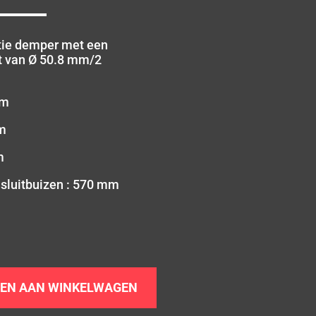
tie demper met een
t van Ø 50.8 mm/2
mm
m
m
sluitbuizen : 570 mm
EN AAN WINKELWAGEN