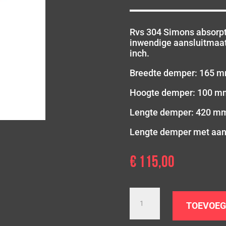
Rvs 304 Simons absorp
inwendige aansluitmaa
inch.
Breedte demper: 165 
Hoogte demper: 100 m
Lengte demper: 420 m
Lengte demper met aan
€
115,00
Simons
uitlaat
TOEVOEG
demper