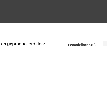
 en geproduceerd door
Beoordelingen (0)
s het absorptie
daaromheen absorptie
Beoordelinge
emping en een optimale
Er zijn nog geen beoordel
Wees de eerste om “Simon
420 mm lang” te beoorde
Je e-mailadres wordt niet
gemarkeerd met
*