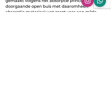
gemaakt volgens het absorptie principe:
doorgaande open buis met daaromheen
absorptie materiaal wat zorgt voor een milde
demping en een optimale doorstroming van de
uitlaatgassen.
Beoordelingen (0)
Beoordelingen
Er zijn nog geen beoordelingen.
Wees de eerste om “Simons uitlaat demper split Ø
63.5/50,8 | 115/185 | 320 mm lang” te beoordelen
Je e-mailadres wordt niet gepubliceerd.
Vereiste
velden zijn gemarkeerd met
*