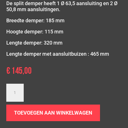
De split demper heeft 1 Ø 63,5 aansluiting en 2 Ø
50,8 mm aansluitingen.
Breedte demper: 185 mm
Hoogte demper: 115 mm
Lengte demper: 320 mm
Lengte demper met aansluitbuizen : 465 mm
€
145,00
Simons
uitlaat
demper
split
TOEVOEGEN AAN WINKELWAGEN
Ø
63.5/50,8
|