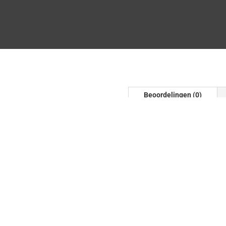
Beoordelingen (0)
Beoordelinge
Er zijn nog geen beoordel
Wees de eerste om “Turbo
te beoordelen
Je e-mailadres wordt niet
gemarkeerd met
*