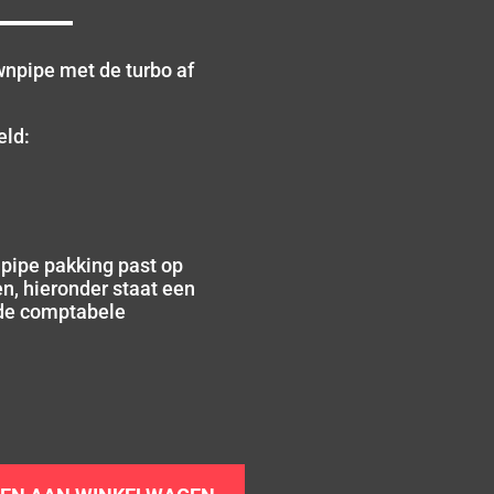
npipe met de turbo af
eld:
pipe pakking past op
n, hieronder staat een
 de comptabele