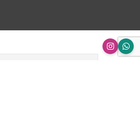
n
ingen.
 downpipe pakking Audi A4/A5 1.8/2.0 TFSI”
 gepubliceerd.
Vereiste velden zijn