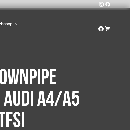
ebshop
downpipe
 Audi A4/A5
TFSI