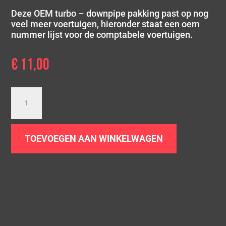
Deze OEM turbo – downpipe pakking past op nog
veel meer voertuigen, hieronder staat een oem
nummer lijst voor de comptabele voertuigen.
€
11,00
Turbo
downpipe
pakking
BMW
TOEVOEGEN AAN WINKELWAGEN
1.5
1.6
2.0
Diesel
aantal