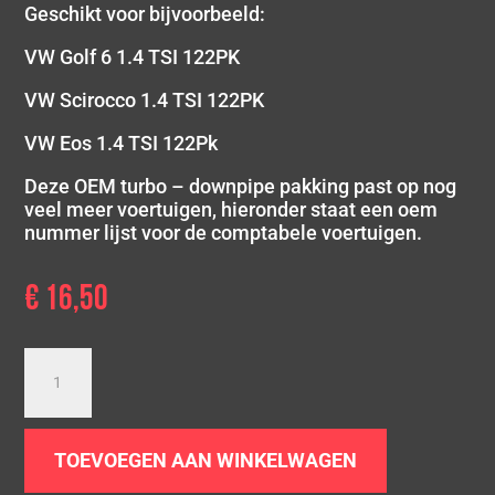
Geschikt voor bijvoorbeeld:
VW Golf 6 1.4 TSI 122PK
VW Scirocco 1.4 TSI 122PK
VW Eos 1.4 TSI 122Pk
Deze OEM turbo – downpipe pakking past op nog
veel meer voertuigen, hieronder staat een oem
nummer lijst voor de comptabele voertuigen.
€
16,50
Turbo
downpipe
pakking
VAG
TOEVOEGEN AAN WINKELWAGEN
1.4
TSI