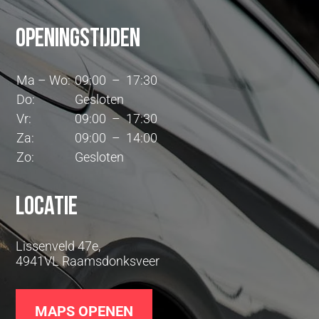
Openingstijden
Ma – Wo:
09:00 – 17:30
Do:
Gesloten
Vr:
09:00 – 17:30
Za:
09:00 – 14:00
Zo:
Gesloten
Locatie
Lissenveld 47e,
4941VL Raamsdonksveer
MAPS OPENEN