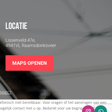
Locatie
Lissenveld 47e,
4941VL Raamsdonksveer
MAPS OPENEN
UNNECT
.
elefonisch niet bereikbaar. Voor vragen of het aanvragen van een
elijk contact met u op. Bedankt voor uw begrip en een fijne