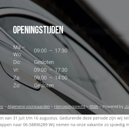
Openingstijden
Ma –
09:00 – 17:30
Wo:
Do:
Gesloten
Vr:
09:00 – 17:30
Za:
09:00 – 14:00
Zo:
Gesloten
es
–
Algemene voorwaarden
–
Herroepingsrecht
–
RMA
– Powered by
J
ten van 31 juli t/m 16 augustus. Gedurende deze periode zijn wij t
appen naar 06-58896289 Wij nemen na onze vakantie zo spoedig mog