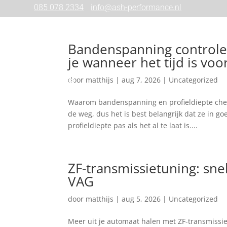
085 078 2334
info@ash-performance.nl
Home
Onderhoud
Reparatie
Chiptuning
Bandenspanning controler
je wanneer het tijd is vo
door
matthijs
|
aug 7, 2026
|
Uncategorized
Contact
Waarom bandenspanning en profieldiepte checke
de weg, dus het is best belangrijk dat ze in 
profieldiepte pas als het al te laat is....
ZF-transmissietuning: sne
VAG
door
matthijs
|
aug 5, 2026
|
Uncategorized
Meer uit je automaat halen met ZF-transmissi