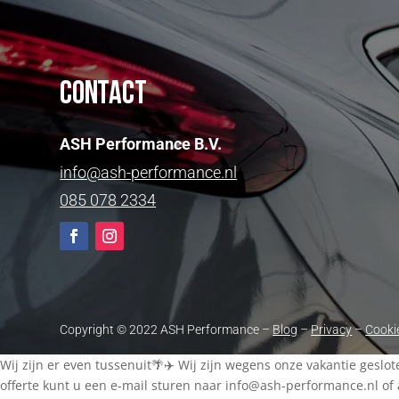
Contact
ASH Performance B.V.
info@ash-performance.nl
085 078 2334
Copyright © 2022 ASH Performance –
Blog
–
Privacy
–
Cooki
Wij zijn er even tussenuit🌴✈️ Wij zijn wegens onze vakantie geslo
offerte kunt u een e-mail sturen naar
info@ash-performance.nl
of 