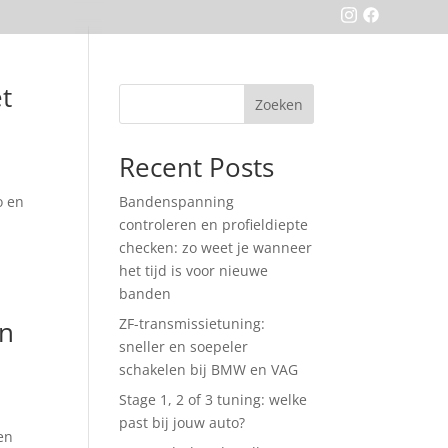
ebshop
t
Zoeken
Recent Posts
o en
Bandenspanning
controleren en profieldiepte
checken: zo weet je wanneer
het tijd is voor nieuwe
banden
en
ZF-transmissietuning:
sneller en soepeler
schakelen bij BMW en VAG
Stage 1, 2 of 3 tuning: welke
past bij jouw auto?
en