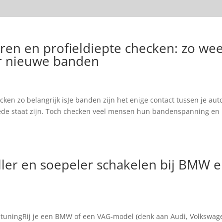
Uitlaatsystemen
ASH Connect (NEW)
Over ons
W
en en profieldiepte checken: zo wee
or nieuwe banden
n zo belangrijk isJe banden zijn het enige contact tussen je aut
goede staat zijn. Toch checken veel mensen hun bandenspanning en
ller en soepeler schakelen bij BMW 
etuningRij je een BMW of een VAG-model (denk aan Audi, Volkswag